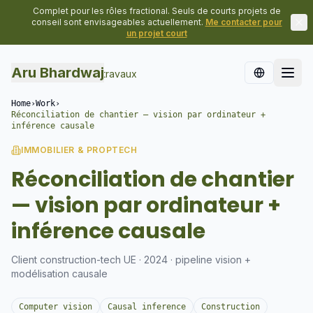
Complet pour les rôles fractional. Seuls de courts projets de
conseil sont envisageables actuellement.
Me contacter pour
un projet court
Aru Bhardwaj
Retour à tous les travaux
Home
›
Work
›
Réconciliation de chantier — vision par ordinateur +
inférence causale
IMMOBILIER & PROPTECH
Réconciliation de chantier
— vision par ordinateur +
inférence causale
Client construction-tech UE · 2024 · pipeline vision +
modélisation causale
Computer vision
Causal inference
Construction