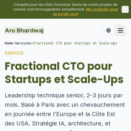
Complet pour les rôles fractional. Seuls de courts projets de
conseil sont envisageables actuellement.
Me contacter pour
un projet court
Aru Bhardwaj
Retour à l'accueil
Home
›
Services
›
Fractional CTO pour Startups et Scale-Ups
SERVICE
Fractional CTO pour
Startups et Scale-Ups
Leadership technique senior, 2-3 jours par
mois. Basé à Paris avec un chevauchement
en journée entre l'Europe et la Côte Est
des USA. Stratégie IA, architecture, et