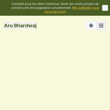
Complet pour les rôles fractional. Seuls de courts projets de
conseil sont envisageables actuellement.
Me contacter pour
un projet court
Aru Bhardwaj