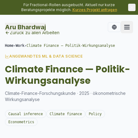
Für Fractional-Rollen ausgebucht. Aktuell nur kurze
Beratungsprojekte möglich.
Kurzes Projekt anfragen
Aru Bhardwaj
Zurück zu allen Arbeiten
Home
›
Work
›
Climate Finance — Politik-Wirkungsanalyse
ANGEWANDTES ML & DATA SCIENCE
Climate Finance — Politik-
Wirkungsanalyse
Climate-Finance-Forschungskunde · 2025 · ökonometrische
Wirkungsanalyse
Causal inference
Climate finance
Policy
Econometrics