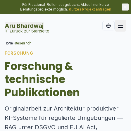
Für Fractional-Rollen ausgebucht. Aktuell nur kurze
Beratungsprojekte möglich.
Kurzes Projekt anfragen
Aru Bhardwaj
Zurück zur Startseite
Home
›
Research
FORSCHUNG
Forschung &
technische
Publikationen
Originalarbeit zur Architektur produktiver
KI-Systeme für regulierte Umgebungen —
RAG unter DSGVO und EU AI Act,