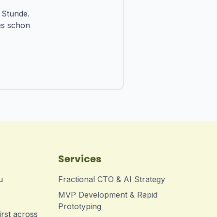
 Stunde.
 es schon
Services
u
Fractional CTO & AI Strategy
MVP Development & Rapid
Prototyping
irst across