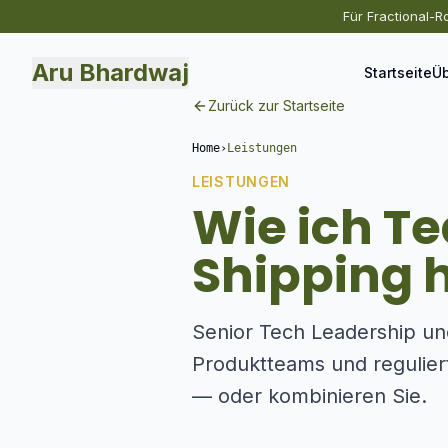
Für Fractional-R
Aru Bhardwaj
Startseite
Üb
Zurück zur Startseite
Home
›
Leistungen
LEISTUNGEN
Wie ich T
Shipping h
Senior Tech Leadership un
Produktteams und regulie
— oder kombinieren Sie.