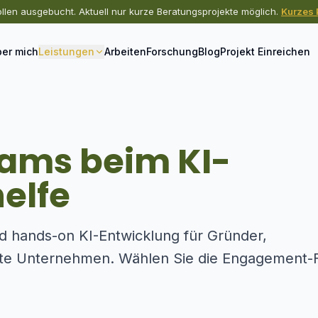
ollen ausgebucht. Aktuell nur kurze Beratungsprojekte möglich.
Kurzes 
er mich
Leistungen
Arbeiten
Forschung
Blog
Projekt Einreichen
eams beim KI-
elfe
d hands-on KI-Entwicklung für Gründer,
rte Unternehmen. Wählen Sie die Engagement-