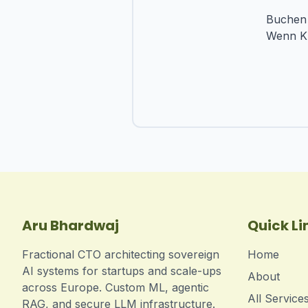
Buchen 
Wenn KI 
Aru Bhardwaj
Quick Li
Fractional CTO architecting sovereign
Home
AI systems for startups and scale-ups
About
across Europe. Custom ML, agentic
All Service
RAG, and secure LLM infrastructure.