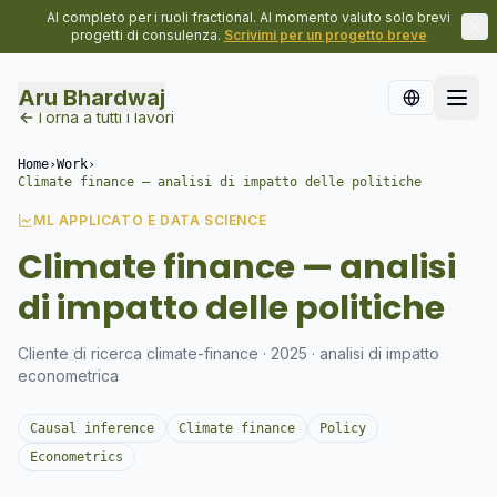
Al completo per i ruoli fractional. Al momento valuto solo brevi
progetti di consulenza.
Scrivimi per un progetto breve
Aru Bhardwaj
Torna a tutti i lavori
Home
›
Work
›
Climate finance — analisi di impatto delle politiche
ML APPLICATO E DATA SCIENCE
Climate finance — analisi
di impatto delle politiche
Cliente di ricerca climate-finance · 2025 · analisi di impatto
econometrica
Causal inference
Climate finance
Policy
Econometrics